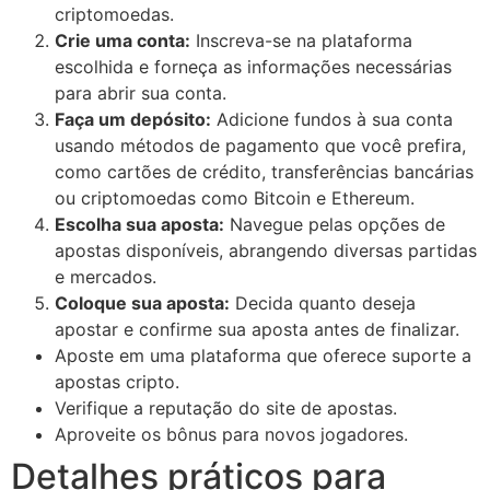
criptomoedas.
Crie uma conta:
Inscreva-se na plataforma
escolhida e forneça as informações necessárias
para abrir sua conta.
Faça um depósito:
Adicione fundos à sua conta
usando métodos de pagamento que você prefira,
como cartões de crédito, transferências bancárias
ou criptomoedas como Bitcoin e Ethereum.
Escolha sua aposta:
Navegue pelas opções de
apostas disponíveis, abrangendo diversas partidas
e mercados.
Coloque sua aposta:
Decida quanto deseja
apostar e confirme sua aposta antes de finalizar.
Aposte em uma plataforma que oferece suporte a
apostas cripto.
Verifique a reputação do site de apostas.
Aproveite os bônus para novos jogadores.
Detalhes práticos para