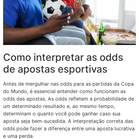
Como interpretar as odds
de apostas esportivas
Antes de mergulhar nas odds para as partidas da Copa
do Mundo, é essencial entender como funcionam as
odds das apostas. As odds refletem a probabilidade de
um determinado resultado e, ao mesmo tempo,
determinam o quanto você pode ganhar caso sua
aposta seja bem-sucedida. A interpretação correta das
odds pode fazer a diferença entre uma aposta lucrativa
e uma perda.