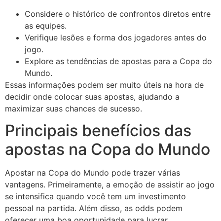
Considere o histórico de confrontos diretos entre
as equipes.
Verifique lesões e forma dos jogadores antes do
jogo.
Explore as tendências de apostas para a Copa do
Mundo.
Essas informações podem ser muito úteis na hora de
decidir onde colocar suas apostas, ajudando a
maximizar suas chances de sucesso.
Principais benefícios das
apostas na Copa do Mundo
Apostar na Copa do Mundo pode trazer várias
vantagens. Primeiramente, a emoção de assistir ao jogo
se intensifica quando você tem um investimento
pessoal na partida. Além disso, as odds podem
oferecer uma boa oportunidade para lucrar,