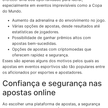
especialmente em eventos imprevisíveis como a Copa
do Mundo.
Aumento da adrenalina e do envolvimento no jogo.
Várias opções de apostas, desde resultados até
estatísticas de jogadores.
Possibilidade de ganhar prêmios altos com
apostas bem-sucedidas.
Opções de apostas com criptomoedas que
oferecem rapidez e segurança.
Esses são apenas alguns dos motivos pelos quais as
apostas em eventos esportivos são tão populares entre
os aficionados por esportes e apostadores.
Confiança e segurança nas
apostas online
Ao escolher uma plataforma de apostas, a segurança