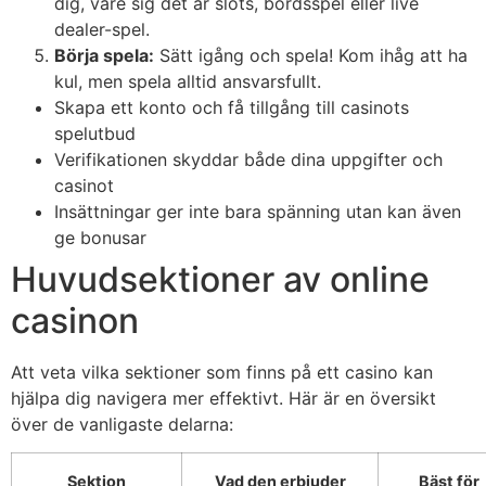
dig, vare sig det är slots, bordsspel eller live
dealer-spel.
Börja spela:
Sätt igång och spela! Kom ihåg att ha
kul, men spela alltid ansvarsfullt.
Skapa ett konto och få tillgång till casinots
spelutbud
Verifikationen skyddar både dina uppgifter och
casinot
Insättningar ger inte bara spänning utan kan även
ge bonusar
Huvudsektioner av online
casinon
Att veta vilka sektioner som finns på ett casino kan
hjälpa dig navigera mer effektivt. Här är en översikt
över de vanligaste delarna:
Sektion
Vad den erbjuder
Bäst för