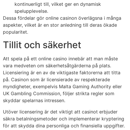
kontinuerligt till, vilket ger en dynamisk
spelupplevelse.
Dessa fördelar gör online casinon överlägsna i många
aspekter, vilket är en stor anledning till deras ökade
popularitet.
Tillit och säkerhet
Att spela på ett online casino innebär att man måste
vara medveten om säkerhetsåtgärderna på plats.
Licensiering är en av de viktigaste faktorerna att titta
på. Casinon som är licensierade av respekterade
myndigheter, exempelvis Malta Gaming Authority eller
UK Gambling Commission, följer strikta regler som
skyddar spelarnas intressen.
Utöver licensering är det viktigt att casinot erbjuder
säkra betalningsmetoder och implementerar kryptering
för att skydda dina personliga och finansiella uppgifter.