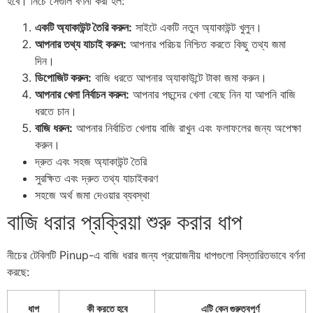
হবে। নিচে সেগুলি বর্ণনা করা হল:
একটি অ্যাকাউন্ট তৈরি করুন:
সাইটে একটি নতুন অ্যাকাউন্ট খুলুন।
আপনার তথ্য যাচাই করুন:
আপনার পরিচয় নিশ্চিত করতে কিছু তথ্য জমা
দিন।
ডিপোজিট করুন:
বাজি ধরতে আপনার অ্যাকাউন্টে টাকা জমা করুন।
আপনার খেলা নির্বাচন করুন:
আপনার পছন্দের খেলা বেছে নিন যা আপনি বাজি
ধরতে চান।
বাজি ধরুন:
আপনার নির্বাচিত খেলায় বাজি রাখুন এবং ফলাফলের জন্য অপেক্ষা
করুন।
দ্রুত এবং সহজ অ্যাকাউন্ট তৈরি
সুরক্ষিত এবং দ্রুত তথ্য যাচাইকরণ
সহজে অর্থ জমা দেওয়ার ব্যবস্থা
বাজি ধরার প্রক্রিয়া শুরু করার ধাপ
নীচের টেবিলটি Pinup-এ বাজি ধরার জন্য প্রয়োজনীয় ধাপগুলো বিস্তারিতভাবে বর্ণনা
করছে:
ধাপ
কী করতে হবে
এটি কেন গুরুত্বপূর্ণ