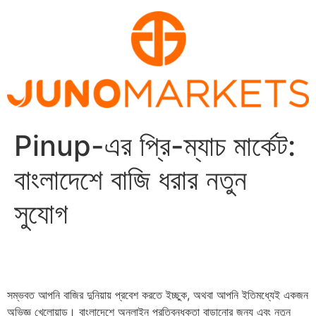
Skip
to
content
Pinup-এর প্রি-ম্যাচ মার্কেট:
বাংলাদেশে বাজি ধরার নতুন
সুযোগ
সম্ভবত আপনি বাজির দুনিয়ায় প্রবেশ করতে ইচ্ছুক, অথবা আপনি ইতিমধ্যেই একজন
অভিজ্ঞ খেলোয়াড়। বাংলাদেশে অনলাইন প্রতিবন্ধকতা বাড়ানোর জন্য এবং নতুন