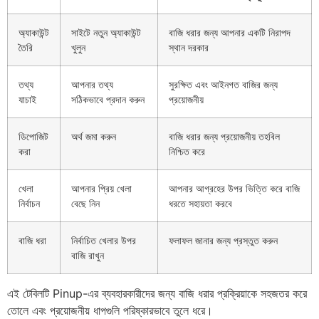
অ্যাকাউন্ট
সাইটে নতুন অ্যাকাউন্ট
বাজি ধরার জন্য আপনার একটি নিরাপদ
তৈরি
খুলুন
স্থান দরকার
তথ্য
আপনার তথ্য
সুরক্ষিত এবং আইনগত বাজির জন্য
যাচাই
সঠিকভাবে প্রদান করুন
প্রয়োজনীয়
ডিপোজিট
অর্থ জমা করুন
বাজি ধরার জন্য প্রয়োজনীয় তহবিল
করা
নিশ্চিত করে
খেলা
আপনার প্রিয় খেলা
আপনার আগ্রহের উপর ভিত্তি করে বাজি
নির্বাচন
বেছে নিন
ধরতে সহায়তা করবে
বাজি ধরা
নির্বাচিত খেলার উপর
ফলাফল জানার জন্য প্রস্তুত করুন
বাজি রাখুন
এই টেবিলটি Pinup-এর ব্যবহারকারীদের জন্য বাজি ধরার প্রক্রিয়াকে সহজতর করে
তোলে এবং প্রয়োজনীয় ধাপগুলি পরিষ্কারভাবে তুলে ধরে।