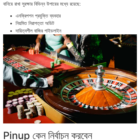
বানিয়ে রাখা সুরক্ষার বিভিন্ন উপায়ের মধ্যে রয়েছে:
এনক্রিপশন প্রযুক্তি ব্যবহার
নিয়মিত নিরাপত্তা অডিট
দায়িত্বশীল বাজির গাইডলাইন
Pinup কেন নির্বাচন করবেন