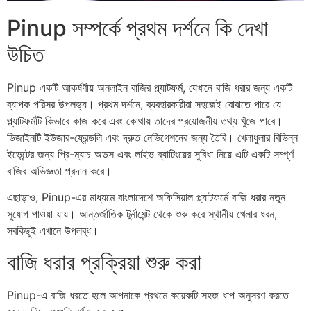
Pinup সম্পর্কে প্রথম দর্শনে কি দেখা
উচিত
Pinup একটি আকর্ষণীয় অনলাইন বাজির প্ল্যাটফর্ম, যেখানে বাজি ধরার জন্য একটি
ব্যাপক পরিসর উপলভ্য। প্রথম দর্শনে, ব্যবহারকারীরা সহজেই বোঝতে পারে যে
প্ল্যাটফর্মটি কিভাবে কাজ করে এবং কোথায় তাদের প্রয়োজনীয় তথ্য খুঁজে পাবে।
ডিজাইনটি ইউজার-ফ্রেন্ডলি এবং দ্রুত নেভিগেশনের জন্য তৈরি। খেলাধুলার বিভিন্ন
ইভেন্টের জন্য প্রি-ম্যাচ অডস এবং লাইভ ব্যাটিংয়ের সুবিধা নিয়ে এটি একটি সম্পূর্ণ
বাজির অভিজ্ঞতা প্রদান করে।
এছাড়াও, Pinup-এর মাধ্যমে বাংলাদেশে অফিসিয়াল প্ল্যাটফর্মে বাজি ধরার নতুন
সুযোগ পাওয়া যায়। আন্তর্জাতিক টুর্নামেন্ট থেকে শুরু করে স্থানীয় খেলার ধরন,
সবকিছুই এখানে উপলব্ধ।
বাজি ধরার প্রক্রিয়া শুরু করা
Pinup-এ বাজি ধরতে হলে আপনাকে প্রথমে কয়েকটি সহজ ধাপ অনুসরণ করতে