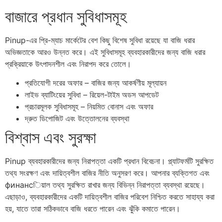
বাজারে প্রধান সুবিধাসমূহ
Pinup-এর প্রি-ম্যাচ মার্কেটের বেশ কিছু বিশেষ সুবিধা রয়েছে যা বাজি ধরার
অভিজ্ঞতাকে আরও উন্নত করে। এই সুবিধাসমূহ ব্যবহারকারীদের জন্য বাজি ধরার
প্রক্রিয়াকে উৎপাদনশীল এবং নিরাপদ করে তোলে।
প্রতিযোগী দরের অফার – বাজির জন্য আকর্ষণীয় মূল্যায়ন
লাইভ ব্যাটিংয়ের সুবিধা – রিয়েল-টাইম অডস আপডেট
প্রচারমূলক সুবিধাসমূহ – নিয়মিত বোনাস এবং অফার
দ্রুত ডিপোজিট এবং উত্তোলনের ব্যবস্থা
বিশ্বাস এবং সুরক্ষা
Pinup ব্যবহারকারীদের জন্য নিরাপত্তা একটি প্রধান বিবেচনা। প্ল্যাটফর্মটি সুরক্ষিত
তথ্য সংরক্ষণ এবং দায়িত্বশীল বাজির নীতি অনুসরণ করে। আপনার ব্যক্তিগত এবং
финансিয়াল তথ্য সুরক্ষিত রাখার জন্য বিভিন্ন নিরাপত্তা ব্যবস্থা রয়েছে।
এছাড়াও, ব্যবহারকারীদের একটি দায়িত্বশীল বাজির পরিবেশ নিশ্চিত করতে সাহায্য করা
হয়, যাতে তারা সঠিকভাবে বাজি ধরতে পারেন এবং ঝুঁকি কমাতে পারেন।