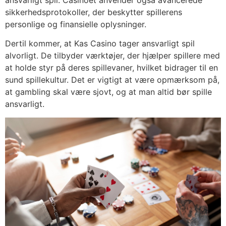
ansvarligt spil. Casinoet anvender også avancerede
sikkerhedsprotokoller, der beskytter spillerens
personlige og finansielle oplysninger.
Dertil kommer, at Kas Casino tager ansvarligt spil
alvorligt. De tilbyder værktøjer, der hjælper spillere med
at holde styr på deres spillevaner, hvilket bidrager til en
sund spillekultur. Det er vigtigt at være opmærksom på,
at gambling skal være sjovt, og at man altid bør spille
ansvarligt.