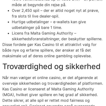
måde at begynde din rejse på.
Over 2,450 spil – der er altid noget nyt at prøve,
fra slots til live dealer-spil.
Hurtige udbetalinger – e-wallets kan give
udbetalinger på bare 1 time.
Licens fra Malta Gaming Authority –
sikkerhedsforanstaltninger, der beskytter spillerne.
Disse fordele gør Kas Casino til et attraktivt valg for
både nye og erfarne spillere, der ønsker at få det
maksimale ud af deres online gambling oplevelse.
Troværdighed og sikkerhed
Når man vælger et online casino, er det afgørende at
overveje sikkerheden og troværdigheden af platformen.
Kas Casino er licenseret af Malta Gaming Authority
(MGA), hvilket giver spillere en høj grad af sikkerhed.
Dette sikrer, at alle spil er rettet mod fairness og