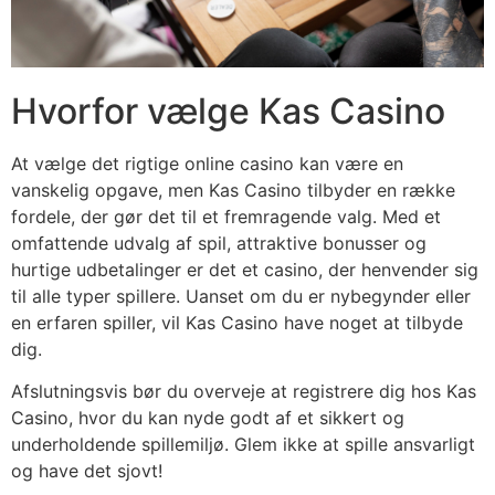
Hvorfor vælge Kas Casino
At vælge det rigtige online casino kan være en
vanskelig opgave, men Kas Casino tilbyder en række
fordele, der gør det til et fremragende valg. Med et
omfattende udvalg af spil, attraktive bonusser og
hurtige udbetalinger er det et casino, der henvender sig
til alle typer spillere. Uanset om du er nybegynder eller
en erfaren spiller, vil Kas Casino have noget at tilbyde
dig.
Afslutningsvis bør du overveje at registrere dig hos Kas
Casino, hvor du kan nyde godt af et sikkert og
underholdende spillemiljø. Glem ikke at spille ansvarligt
og have det sjovt!