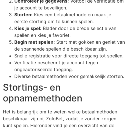
Controleer je gegevens:
Voltooi de verificatie om
je account te beveiligen.
Storten:
Kies een betaalmethode en maak je
eerste storting om te kunnen spelen.
Kies je spel:
Blader door de brede selectie van
spellen en kies je favoriet.
Begin met spelen:
Start met gokken en geniet van
de spannende spellen die beschikbaar zijn.
Snelle registratie voor directe toegang tot spellen.
Verificatie beschermt je account tegen
ongeautoriseerde toegang.
Diverse betaalmethoden voor gemakkelijk storten.
Stortings- en
opnamemethoden
Het is belangrijk om te weten welke betaalmethoden
beschikbaar zijn bij ZoloBet, zodat je zonder zorgen
kunt spelen. Hieronder vind je een overzicht van de