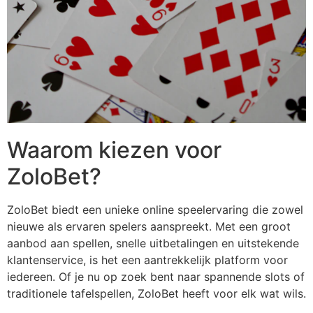
Waarom kiezen voor
ZoloBet?
ZoloBet biedt een unieke online speelervaring die zowel
nieuwe als ervaren spelers aanspreekt. Met een groot
aanbod aan spellen, snelle uitbetalingen en uitstekende
klantenservice, is het een aantrekkelijk platform voor
iedereen. Of je nu op zoek bent naar spannende slots of
traditionele tafelspellen, ZoloBet heeft voor elk wat wils.