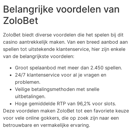
Belangrijke voordelen van
ZoloBet
ZoloBet biedt diverse voordelen die het spelen bij dit
casino aantrekkelijk maken. Van een breed aanbod aan
spellen tot uitstekende klantenservice, hier zijn enkele
van de belangrijkste voordelen:
Groot spelaanbod met meer dan 2.450 spellen.
24/7 klantenservice voor al je vragen en
problemen.
Veilige betalingsmethoden met snelle
uitbetalingen.
Hoge gemiddelde RTP van 96,2% voor slots.
Deze voordelen maken ZoloBet tot een favoriete keuze
voor vele online gokkers, die op zoek zijn naar een
betrouwbare en vermakelijke ervaring.