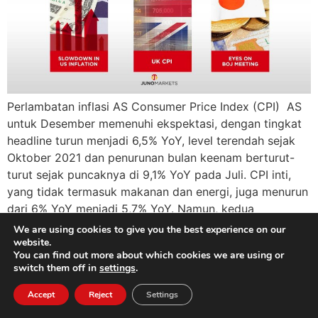
Perlambatan inflasi AS Consumer Price Index (CPI) AS
untuk Desember memenuhi ekspektasi, dengan tingkat
headline turun menjadi 6,5% YoY, level terendah sejak
Oktober 2021 dan penurunan bulan keenam berturut-
turut sejak puncaknya di 9,1% YoY pada Juli. CPI inti,
yang tidak termasuk makanan dan energi, juga menurun
dari 6% YoY menjadi 5,7% YoY. Namun, kedua
pembacaan […]
We are using cookies to give you the best experience on our
website.
You can find out more about which cookies we are using or
switch them off in
settings
.
Accept
Reject
Settings