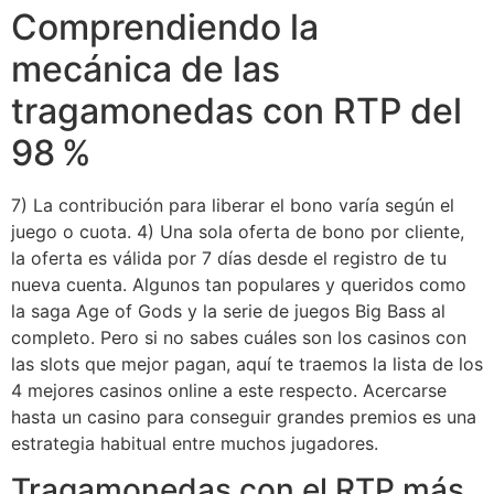
Comprendiendo la
mecánica de las
tragamonedas con RTP del
98 %
7) La contribución para liberar el bono varía según el
juego o cuota. 4) Una sola oferta de bono por cliente,
la oferta es válida por 7 días desde el registro de tu
nueva cuenta. Algunos tan populares y queridos como
la saga Age of Gods y la serie de juegos Big Bass al
completo. Pero si no sabes cuáles son los casinos con
las slots que mejor pagan, aquí te traemos la lista de los
4 mejores casinos online a este respecto. Acercarse
hasta un casino para conseguir grandes premios es una
estrategia habitual entre muchos jugadores.
Tragamonedas con el RTP más