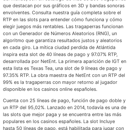
que destacan por sus gráficos en 3D y bandas sonoras
envolventes. Consulta nuestra guía completa sobre el
RTP en las slots para entender cómo funciona y cómo
elegir juegos más rentables. Las tragaperras funcionan
con un Generador de Números Aleatorios (RNG), un
algoritmo que garantiza resultados justos y aleatorios
en cada giro. La mítica ciudad perdida de Atlántida
inspira esta slot de 40 líneas de pago y 97.07% RTP,
desarrollada por NetEnt. La primera aparición de IGT en
esta lista es Texas Tea, una slot de 9 líneas de pago y
97.35% RTP. La obra maestra de NetEnt con un RTP del
99% es la tragaperras con mayor retorno al jugador
disponible en los casinos online españoles.
Cuenta con 25 líneas de pago, función de pago doble y
un RTP del 95,02%. Lanzado en 2014, todavía es una de
las slots que mejor paga y se encuentra entre las más
populares en los casinos españoles. La slot Incluye
hasta 50 líneas de pago, está habilitada para jugar con